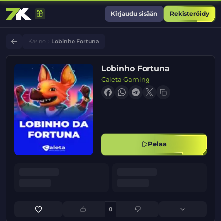
Kirjaudu sisään
Rekisteröidy
Kasino
Lobinho Fortuna
Lobinho Fortuna
Caleta Gaming
Pelaa
0