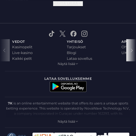
valikoiman.
NÄYTÄ LISÄÄ
Jokaisella pelitarjoajalla on oma tyylinsä: teemoitetuista
kolikkopeleistä uudenlaisilla mekaniikoilla live-peleihin
ammattijakajien kanssa, jännittäviin krash-peleihin ja paljon
muuhun. Jokainen peli on testattu ja sertifioitu
riippumattomien laboratorioiden toimesta.
Selaa pelitarjoajia, löydä uusia suosikkeja ja löydä sinulle
VEDOT
YHTEISÖ
APUA
parhaiten sopivat pelit. Uusia pelitarjoajia ja pelejä lisätään
Kasinopelit
Tarjoukset
Ohjeke
säännöllisesti. Pelaa vastuullisesti!
Live-kasino
Blogi
UKK
Kaikki pelit
Lataa sovellus
Näytä lisää
LATAA SOVELLUKSEMME
7K
is an online entertainment website that offers its users a unique sports
betting experience. This website is operated by NovaWave Technology N.V.,
a company incorporated in Curaçao under number 162293, with its
registered office at Schottegatweg Oost 10, Unit 1-9, Bon Bini Business
Näytä lisää
Center, Willemstad, Curaçao, Dutch Caribbean. Stonefield Technologies
Limited, incorporated in Cyprus under number HE487162, with its
registered office at Arch. Makariou III -7, Mitsis Building No. 3, 3rd Floor,