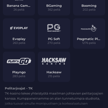
Banana Games
BGaming
Booming
26 peliä
362 peliä
202 peliä
Evoplay
PG Soft
Pragmatic Play
263 peliä
270 peliä
1276 peliä
Playngo
Hacksaw
283 peliä
215 peliä
Pelitarjoajat - 7K
7K-kasino tekee yhteistyötä maailman johtavien pelitarjoajien
kanssa. Kumppaneinamme on alan tunnetuimpia studioita,
jotka tuovat sinulle monipuolisen ja korkealaatuisen