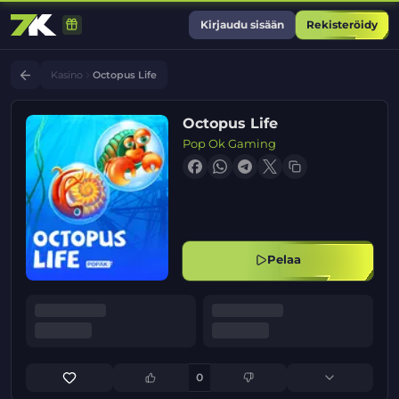
Kirjaudu sisään
Rekisteröidy
Kasino
Octopus Life
Octopus Life
Pop Ok Gaming
Pelaa
0