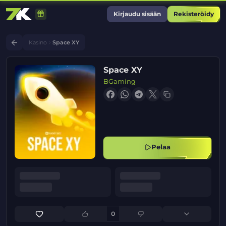
Kirjaudu sisään
Rekisteröidy
Kasino
Space XY
Space XY
BGaming
Pelaa
0