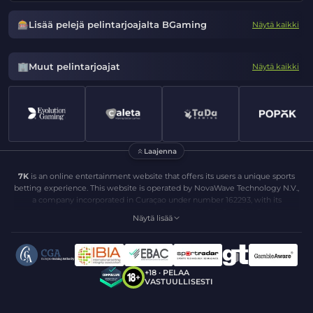
Space XY
🎰
Lisää pelejä pelintarjoajalta BGaming
Näytä kaikki
BGaming
Space XY
on verkkokasinopeli, joka on saatavilla
7K
-
🏢
Muut pelintarjoajat
Näytä kaikki
kasinolla ja jonka on kehittänyt pelintarjoaja
BGaming
.
Jopa
97.0%
:n keskimääräisellä palautusprosentilla (RTP)
voit pelata heti ja nauttia toiminnasta. Muista pelata
vastuullisesti!
RTP
Talon etu
Laajenna
97.0%
3.00%
7K
is an online entertainment website that offers its users a unique sports
betting experience. This website is operated by NovaWave Technology N.V.,
a company incorporated in Curaçao under number 162293, with its
registered office at Schottegatweg Oost 10, Unit 1-9, Bon Bini Business
Näytä lisää
Center, Willemstad, Curaçao, Dutch Caribbean. Stonefield Technologies
Limited, incorporated in Cyprus under number HE487162, with its
registered office at Arch. Makariou III -7, Mitsis Building No. 3, 3rd Floor,
Flat/Office 310, 1065 Nicosia, Cyprus, provides processing services on the
website as Billing Agent.
+18 · PELAA
VASTUULLISESTI
All rights reserved and protected by law. NovaWave Technology N.V. is
licensed by the duly authorized and licensed by the Government of