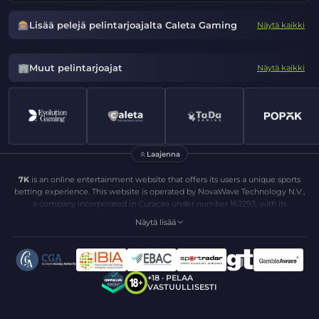
Halloween
🎰
Lisää pelejä pelintarjoajalta Caleta Gaming
Näytä kaikki
Caleta Gaming
Halloween
on verkkokasinopeli, joka on saatavilla
7K
-
🏢
Muut pelintarjoajat
Näytä kaikki
kasinolla ja jonka on kehittänyt pelintarjoaja
Caleta
Gaming
. Jopa
94.59%
:n keskimääräisellä
palautusprosentilla (RTP) voit pelata heti ja nauttia
toiminnasta. Muista pelata vastuullisesti!
RTP
Talon etu
Laajenna
94.59%
5.41%
7K
is an online entertainment website that offers its users a unique sports
betting experience. This website is operated by NovaWave Technology N.V.,
a company incorporated in Curaçao under number 162293, with its
registered office at Schottegatweg Oost 10, Unit 1-9, Bon Bini Business
Näytä lisää
Center, Willemstad, Curaçao, Dutch Caribbean. Stonefield Technologies
Limited, incorporated in Cyprus under number HE487162, with its
registered office at Arch. Makariou III -7, Mitsis Building No. 3, 3rd Floor,
Flat/Office 310, 1065 Nicosia, Cyprus, provides processing services on the
website as Billing Agent.
+18 · PELAA
VASTUULLISESTI
All rights reserved and protected by law. NovaWave Technology N.V. is
licensed by the duly authorized and licensed by the Government of