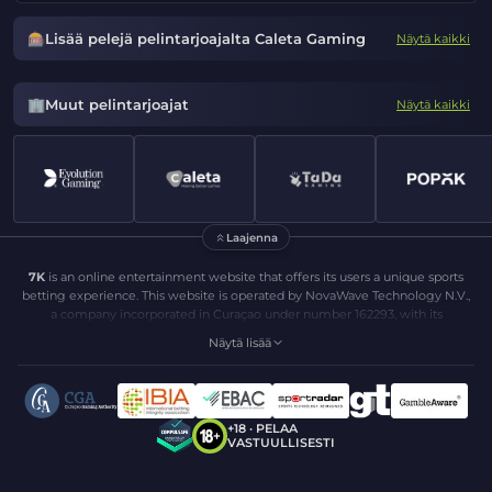
Whale Bingo
🎰
Lisää pelejä pelintarjoajalta Caleta Gaming
Näytä kaikki
Caleta Gaming
Whale Bingo
on verkkokasinopeli, joka on saatavilla
7K
-
🏢
Muut pelintarjoajat
Näytä kaikki
kasinolla ja jonka on kehittänyt pelintarjoaja
Caleta
Gaming
. Jopa
94.90%
:n keskimääräisellä
palautusprosentilla (RTP) voit pelata heti ja nauttia
toiminnasta. Muista pelata vastuullisesti!
RTP
Talon etu
Laajenna
94.90%
5.10%
7K
is an online entertainment website that offers its users a unique sports
betting experience. This website is operated by NovaWave Technology N.V.,
a company incorporated in Curaçao under number 162293, with its
registered office at Schottegatweg Oost 10, Unit 1-9, Bon Bini Business
Näytä lisää
Center, Willemstad, Curaçao, Dutch Caribbean. Stonefield Technologies
Limited, incorporated in Cyprus under number HE487162, with its
registered office at Arch. Makariou III -7, Mitsis Building No. 3, 3rd Floor,
Flat/Office 310, 1065 Nicosia, Cyprus, provides processing services on the
website as Billing Agent.
+18 · PELAA
VASTUULLISESTI
All rights reserved and protected by law. NovaWave Technology N.V. is
licensed by the duly authorized and licensed by the Government of