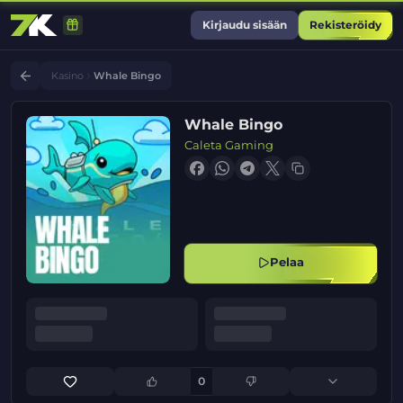
Kirjaudu sisään
Rekisteröidy
Kasino
Whale Bingo
Whale Bingo
Caleta Gaming
Pelaa
0