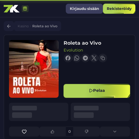
Kirjaudu sisään
Rekisteröidy
Kasino
Roleta ao Vivo
Roleta ao Vivo
Evolution
Pelaa
0