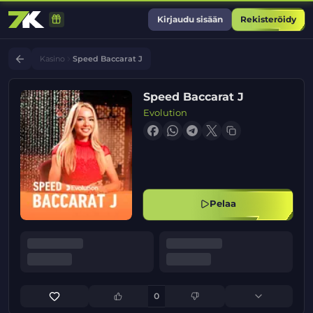
Kirjaudu sisään
Rekisteröidy
Kasino
Speed Baccarat J
Speed Baccarat J
Evolution
Pelaa
0