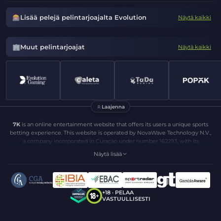
Speed Baccarat Q
🎰
Lisää pelejä pelintarjoajalta Evolution
Näytä kaikki
Evolution
Speed Baccarat Q
on verkkokasinopeli, joka on saatavilla
🏢
Muut pelintarjoajat
Näytä kaikki
7K
-kasinolla ja jonka on kehittänyt pelintarjoaja
Evolution
.
Jopa
97%
:n keskimääräisellä palautusprosentilla (RTP) voit
pelata heti ja nauttia toiminnasta. Muista pelata
vastuullisesti!
Laajenna
7K
is an online entertainment website that offers its users a unique sports
betting experience. This website is operated by NovaWave Technology N.V.,
a company incorporated in Curaçao under number 162293, with its
registered office at Schottegatweg Oost 10, Unit 1-9, Bon Bini Business
Näytä lisää
Center, Willemstad, Curaçao, Dutch Caribbean. Stonefield Technologies
Limited, incorporated in Cyprus under number HE487162, with its
registered office at Arch. Makariou III -7, Mitsis Building No. 3, 3rd Floor,
Flat/Office 310, 1065 Nicosia, Cyprus, provides processing services on the
website as Billing Agent.
+18 · PELAA
VASTUULLISESTI
All rights reserved and protected by law. NovaWave Technology N.V. is
licensed by the duly authorized and licensed by the Government of