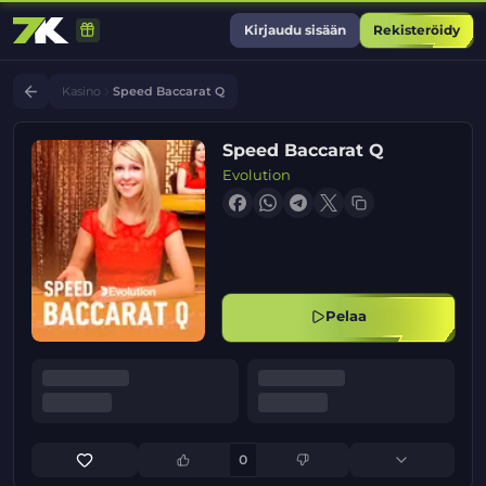
Kirjaudu sisään
Rekisteröidy
Kasino
Speed Baccarat Q
Speed Baccarat Q
Evolution
Pelaa
0