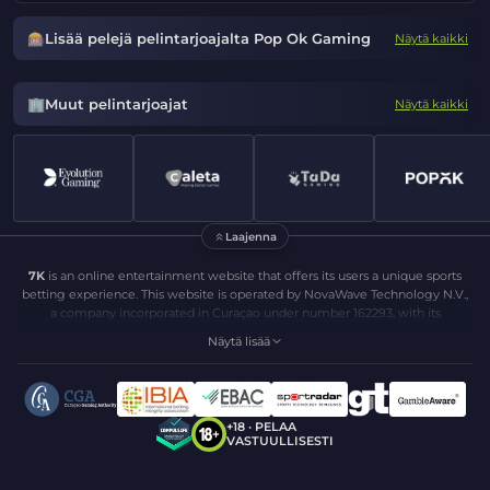
Poki Wild
🎰
Lisää pelejä pelintarjoajalta Pop Ok Gaming
Näytä kaikki
Pop Ok Gaming
Poki Wild
on verkkokasinopeli, joka on saatavilla
7K
-
🏢
Muut pelintarjoajat
Näytä kaikki
kasinolla ja jonka on kehittänyt pelintarjoaja
Pop Ok
Gaming
. Jopa
96.13%
:n keskimääräisellä
palautusprosentilla (RTP) voit pelata heti ja nauttia
toiminnasta. Muista pelata vastuullisesti!
RTP
Talon etu
Laajenna
96.13%
3.87%
7K
is an online entertainment website that offers its users a unique sports
betting experience. This website is operated by NovaWave Technology N.V.,
a company incorporated in Curaçao under number 162293, with its
registered office at Schottegatweg Oost 10, Unit 1-9, Bon Bini Business
Näytä lisää
Center, Willemstad, Curaçao, Dutch Caribbean. Stonefield Technologies
Limited, incorporated in Cyprus under number HE487162, with its
registered office at Arch. Makariou III -7, Mitsis Building No. 3, 3rd Floor,
Flat/Office 310, 1065 Nicosia, Cyprus, provides processing services on the
website as Billing Agent.
+18 · PELAA
VASTUULLISESTI
All rights reserved and protected by law. NovaWave Technology N.V. is
licensed by the duly authorized and licensed by the Government of