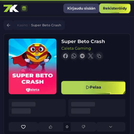
Kirjaudu sisään
Rekisteröidy
Kasino
Super Beto Crash
Super Beto Crash
Caleta Gaming
Pelaa
0